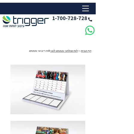
1-700-728-728
דף הבית
->
לוח שולחני ממותג לוגו
->
לוח ריבועי ממותג