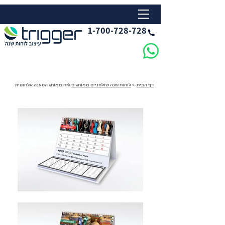
1-700-728-728
דף הבית
->
לוחות שנה שולחניים ממותגים
->
לוח ממותג הטענה אלחוטית