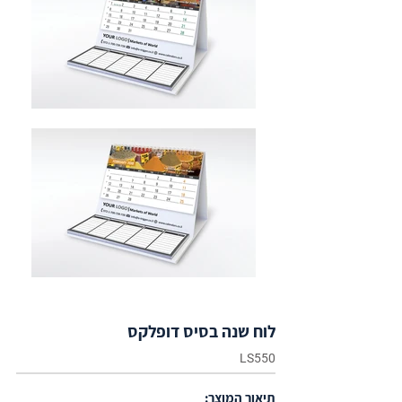
לוח שנה בסיס דופלקס
LS550
תיאור המוצר: